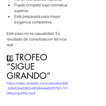
Puede competir bajo normativa 
superior.
Está preparada para mayor 
exigencia competitiva.
Este paso no es casualidad. Es 
resultado de consolidación técnica 
real.
TROFEO 
2️⃣ 
“SIGUE 
GIRANDO”
https://video.wixstatic.com/video/6a248b
_b8b630e039554f8384e6e652ff797c1f/1
080p/mp4/file.mp4