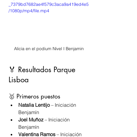
_7379bd7682ae4f579c3aca9a419ed4e5
/1080p/mp4/file.mp4
Alicia en el podium Nivel I Benjamin
🏅 Resultados Parque 
Lisboa
🥇 Primeros puestos
Natalia Lentijo
 – Iniciación 
Benjamín
Joel Muñoz
 – Iniciación 
Benjamín
Valentina Ramos
 – Iniciación 