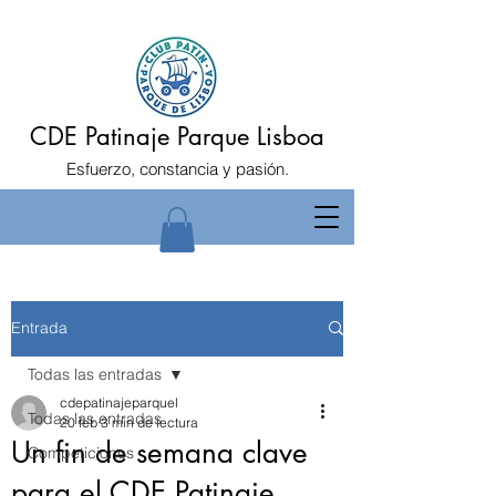
CDE Patinaje Parque Lisboa
Esfuerzo, constancia y pasión.
Entrada
Todas las entradas
cdepatinajeparquel
Todas las entradas
20 feb
3 min de lectura
Un fin de semana clave
Competiciones
para el CDE Patinaje