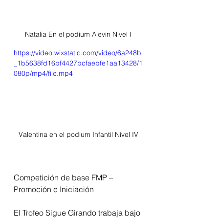
Natalia En el podium Alevin Nivel I
https://video.wixstatic.com/video/6a248b
_1b5638fd16bf4427bcfaebfe1aa13428/1
080p/mp4/file.mp4
Valentina en el podium Infantil Nivel IV
Competición de base FMP – 
Promoción e Iniciación
El Trofeo Sigue Girando trabaja bajo 