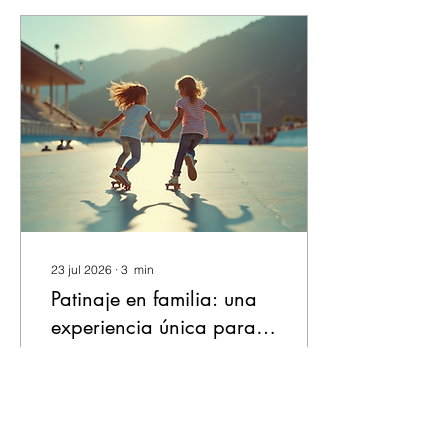
Alcorcón y sus
alrededores, existen
clubes que combinan
técnica, diversión y
valores para toda la
familia. Hoy os cuento
cómo dar ese paso y
formar parte de un equipo
que os acompañará en
cada giro y salto. ¿Por
qué elegir un club de...
23 jul 2026
∙
3
min
Patinaje en familia: una
experiencia única para
disfrutar juntos
¿Buscáis una actividad
que una a toda la familia,
que sea divertida,
saludable y que además
fomente valores como el