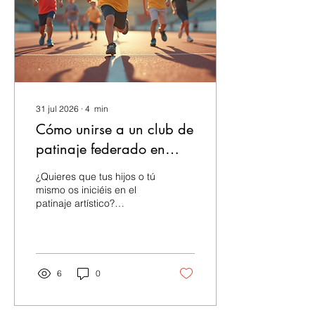
Festivales de patinaje
sobre ruedas y por qué
nos encantan? Los
festivales de patinaje
sobre ruedas son...
31 jul 2026
∙
4
min
Cómo unirse a un club de
patinaje federado en
Madrid
¿Quieres que tus hijos o tú
mismo os iniciéis en el
patinaje artístico?
¿Buscáis un espacio
donde aprender, crecer y
competir con seguridad y
profesionalidad?
Entonces, unirse a un club
6
0
de patinaje federado es la
mejor opción. En Madrid,
y especialmente en