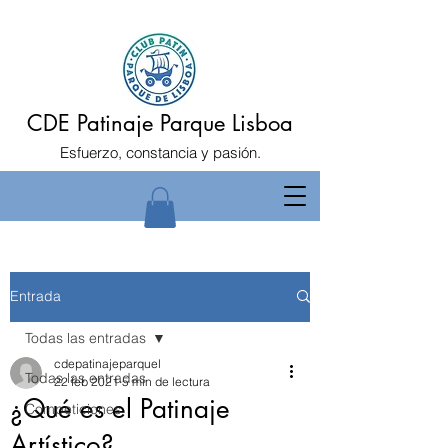
CDE Patinaje Parque Lisboa
Esfuerzo, constancia y pasión.
Entrada
Todas las entradas
cdepatinajeparquel
Todas las entradas
22 feb 2021
5 min de lectura
¿Qué es el Patinaje
Competiciones
Artístico?