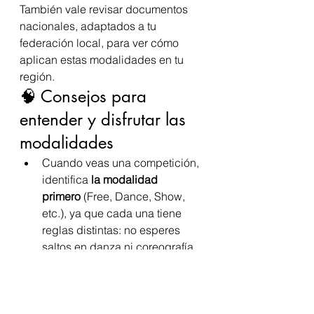
También vale revisar documentos 
nacionales, adaptados a tu 
federación local, para ver cómo 
aplican estas modalidades en tu 
región.
🧠 Consejos para 
entender y disfrutar las 
modalidades
Cuando veas una competición, 
identifica 
la modalidad 
primero
 (Free, Dance, Show, 
etc.), ya que cada una tiene 
reglas distintas: no esperes 
saltos en danza ni coreografía 
grupal en Free.
En Free y Parejas presta 
atención a los 
saltos y piruetas
, 