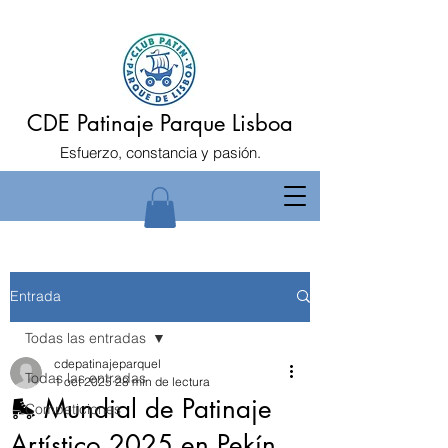
CDE Patinaje Parque Lisboa
Esfuerzo, constancia y pasión.
Entrada
Todas las entradas
cdepatinajeparquel
Todas las entradas
1 oct 2025
28 min de lectura
🛼 Mundial de Patinaje
Competiciones
Artístico 2025 en Pekín