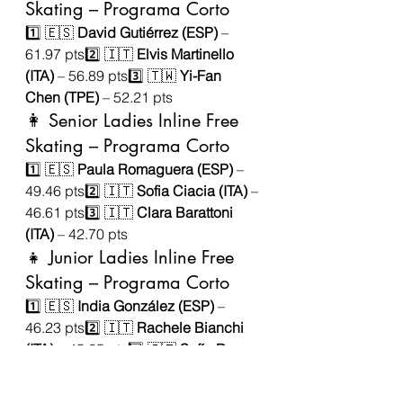
Skating – Programa Corto
1️⃣ 🇪🇸 
David Gutiérrez (ESP)
 – 
61.97 pts2️⃣ 🇮🇹 
Elvis Martinello 
(ITA)
 – 56.89 pts3️⃣ 🇹🇼 
Yi-Fan 
Chen (TPE)
 – 52.21 pts
👩 Senior Ladies Inline Free 
Skating – Programa Corto
1️⃣ 🇪🇸 
Paula Romaguera (ESP)
 – 
49.46 pts2️⃣ 🇮🇹 
Sofia Ciacia (ITA)
 – 
46.61 pts3️⃣ 🇮🇹 
Clara Barattoni 
(ITA)
 – 42.70 pts
👧 Junior Ladies Inline Free 
Skating – Programa Corto
1️⃣ 🇪🇸 
India González (ESP)
 – 
46.23 pts2️⃣ 🇮🇹 
Rachele Bianchi 
(ITA)
 – 45.25 pts3️⃣ 🇮🇹 
Sofía De 
Lazzari (ITA)
 – 38.37 pts