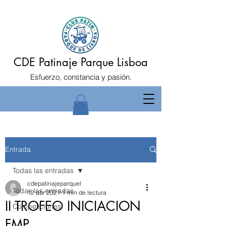
CDE Patinaje Parque Lisboa
Esfuerzo, constancia y pasión.
Entrada
Todas las entradas
cdepatinajeparquel
Todas las entradas
12 abr 2021
1 min de lectura
II TROFEO INICIACION
Competiciones
FMP