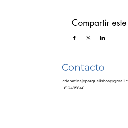
Compartir este
Contacto
cdepatinajeparquelisboa@gmail.
610495840