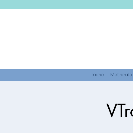
Inicio
Matricula
VTr