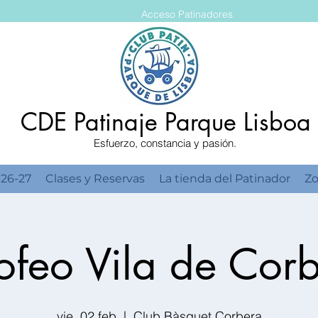
Acceso Patinadores
CDE Patinaje Parque Lisboa
Esfuerzo, constancia y pasión.
 26-27
Clases y Reservas
La tienda del Patinador
Zo
ofeo Vila de Cor
vie, 02 feb
  |  
Club Bàsquet Corbera