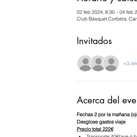
02 feb 2024, 8:30 – 04 feb 
Club Bàsquet Corbera, Carr
Invitados
+3 otr
Acerca del eve
Fechas 2 por la mañana (ojo
Desglose gastos viaje
:
Precio total 222€
Transporte 40€(ave o b