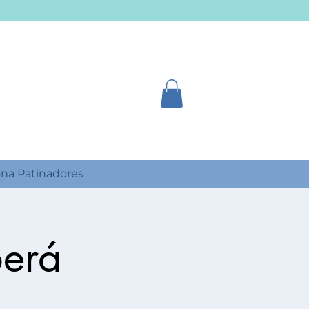
na Patinadores
berá