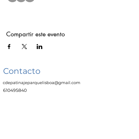
Compartir este evento
Contacto
cdepatinajeparquelisboa@gmail.com
610495840
Enlaces
Trabaja con Nosotras
Aviso legal
Protección de datos y privacidad
Política de cookies