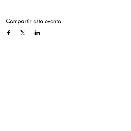
Compartir este evento
Contacto
cdepatinajeparquelisboa@gmail.com
610495840
Enlaces
Trabaja con Nosotras
Aviso legal
Protección de datos y privacidad
Política de cookies
Canal Ética Parque Lisboa
Política Privacidad App