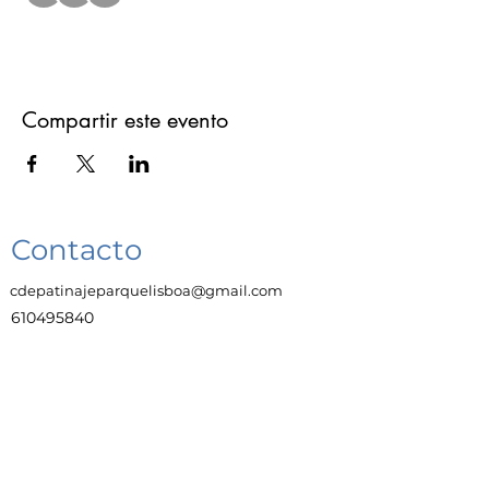
Compartir este evento
Contacto
cdepatinajeparquelisboa@gmail.com
610495840
Enlaces
Trabaja con Nosotras
Aviso legal
Protección de datos y privacidad
Política de cookies