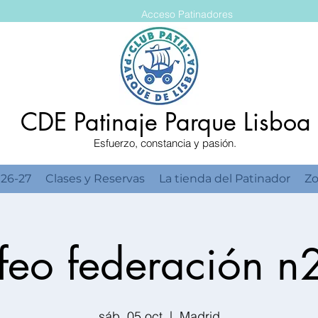
Acceso Patinadores
CDE Patinaje Parque Lisboa
Esfuerzo, constancia y pasión.
 26-27
Clases y Reservas
La tienda del Patinador
Zo
ofeo federación n
sáb, 05 oct
  |  
Madrid