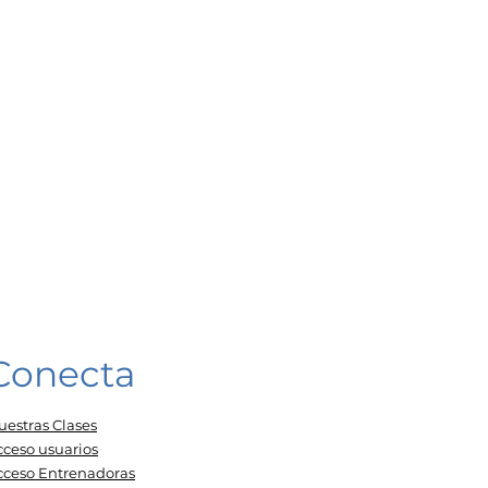
Conecta
uestras Clases
cceso usuarios
cceso Entrenadoras