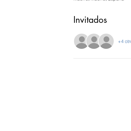
Invitados
+4 otr