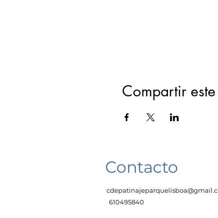
Compartir este
Contacto
cdepatinajeparquelisboa@gmail.
610495840