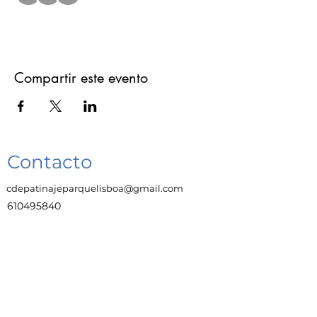
Compartir este evento
Contacto
cdepatinajeparquelisboa@gmail.com
610495840
Enlaces
Trabaja con Nosotras
Aviso legal
Protección de datos y privacidad
Política de cookies