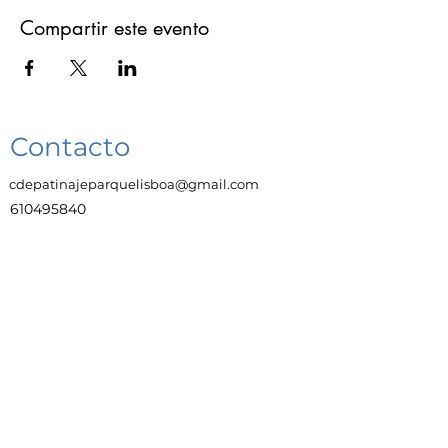
Compartir este evento
Contacto
cdepatinajeparquelisboa@gmail.com
610495840
Enlaces
Trabaja con Nosotras
Aviso legal
Protección de datos y privacidad
Política de cookies
Canal Ética Parque Lisboa
Política Privacidad App