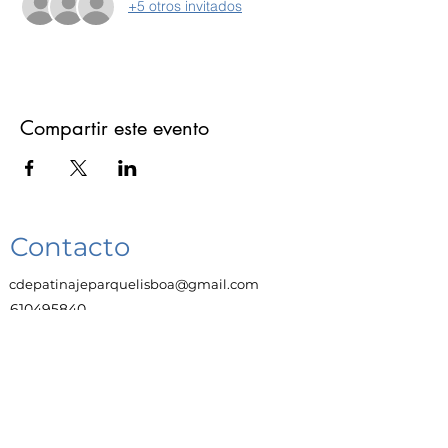
+5 otros invitados
Compartir este evento
Contacto
cdepatinajeparquelisboa@gmail.com
610495840
Enlaces
Trabaja con Nosotras
Aviso legal
Protección de datos y privacidad