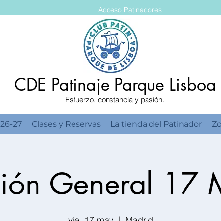
Acceso Patinadores
CDE Patinaje Parque Lisboa
Esfuerzo, constancia y pasión.
 26-27
Clases y Reservas
La tienda del Patinador
Zo
ión General 17
vie, 17 may
  |  
Madrid