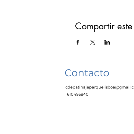
Compartir este
Contacto
cdepatinajeparquelisboa@gmail.
610495840