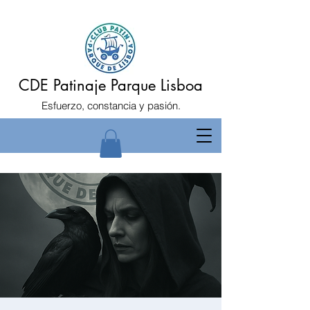
CDE Patinaje Parque Lisboa
Esfuerzo, constancia y pasión.