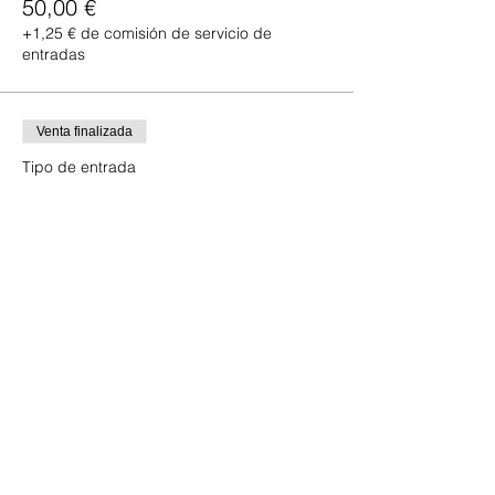
50,00 €
+1,25 € de comisión de servicio de
entradas
Venta finalizada
Tipo de entrada
Trofeo Don Quijote
Leer más
Precio
50,00 €
+1,25 € de comisión de servicio de
entradas