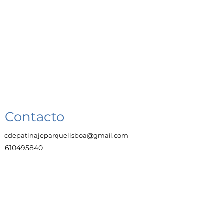
Contacto
cdepatinajeparquelisboa@gmail.com
610495840
Enlaces
Trabaja con Nosotras
Aviso legal
Protección de datos y privacidad
Política de cookies