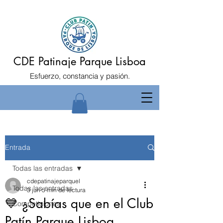
CDE Patinaje Parque Lisboa
Esfuerzo, constancia y pasión.
Entrada
Todas las entradas
cdepatinajeparquel
Todas las entradas
3 jun
5 min de lectura
💙 ¿Sabías que en el Club
Competiciones
Patín Parque Lisboa