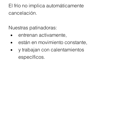
El frío no implica automáticamente 
cancelación.
Nuestras patinadoras:
entrenan activamente,
están en movimiento constante,
y trabajan con calentamientos 
específicos.
Además, recomendamos siempre:
ropa térmica,
guantes,
chaqueta del club,
agua,
pañuelos,
y calentadores de manos si es 
necesario.