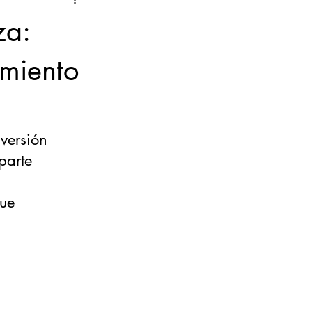
za:
miento
iversión
parte
que