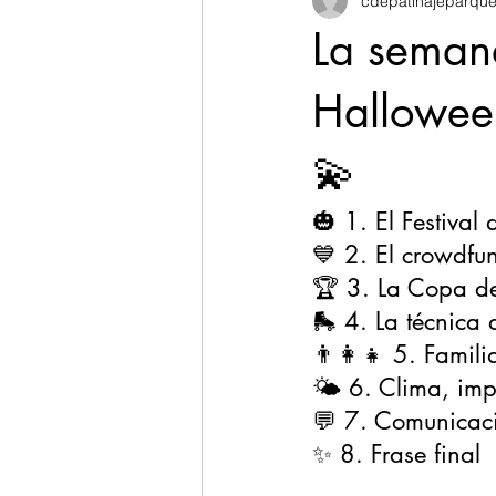
cdepatinajeparque
La semana
Hallowee
💫
🎃 1. El Festival
💙 2. El crowdfu
🏆 3. La Copa de
🛼 4. La técnica 
👨‍👩‍👧 5. Famil
🌤 6. Clima, imp
💬 7. Comunicac
✨ 8. Frase final