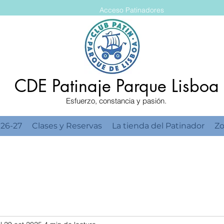
Acceso Patinadores
CDE Patinaje Parque Lisboa
Esfuerzo, constancia y pasión.
 26-27
Clases y Reservas
La tienda del Patinador
Zo