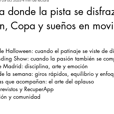
l
29 oct 2025
4 min de lectura
 donde la pista se disfra
n, Copa y sueños en movi
 de Halloween: cuando el patinaje se viste de d
nding Show: cuando la pasión también se com
 Madrid: disciplina, arte y emoción
de la semana: giros rápidos, equilibrio y enfo
ias que acompañan: el arte del aplauso
revistos y RecuperApp
ión y comunidad