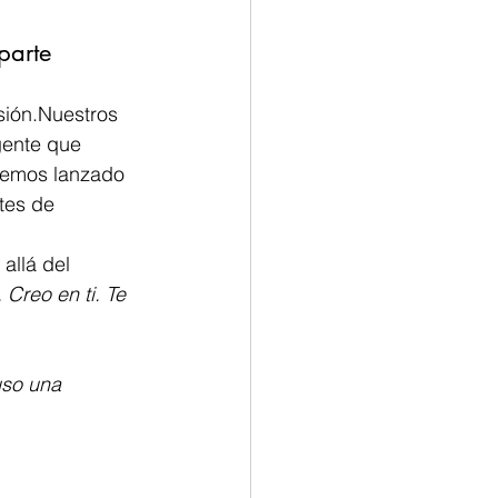
parte
rsión.Nuestros 
gente que 
hemos lanzado 
tes de 
allá del 
 Creo en ti. Te 
uso una 