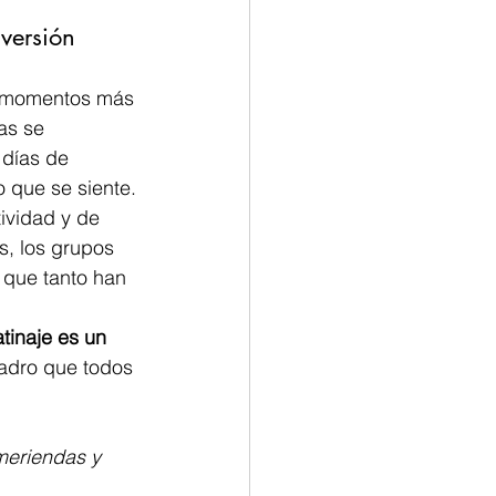
iversión
s momentos más 
as se 
 días de 
 que se siente.
ividad y de 
, los grupos 
 que tanto han 
atinaje es un 
adro que todos 
meriendas y 