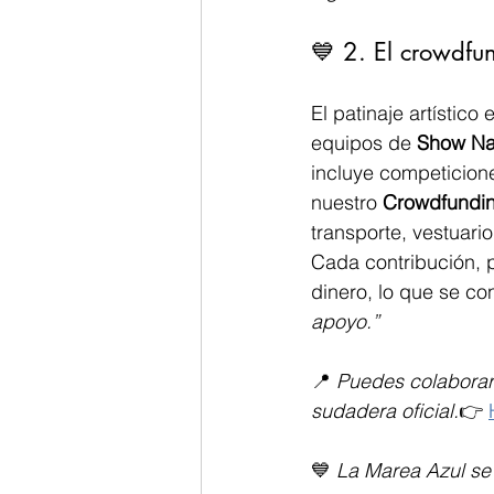
💙 2. El crowdfu
El patinaje artístico
equipos de 
Show Nac
incluye competicion
nuestro 
Crowdfundi
transporte, vestuari
Cada contribución, 
dinero, lo que se c
apoyo.”
📍 
Puedes colaborar 
sudadera oficial.
👉 
💙 
La Marea Azul se